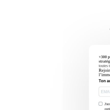
+300 p
straté
toutes 
Rejoin
l’immo
Ton a
J'ac
conf