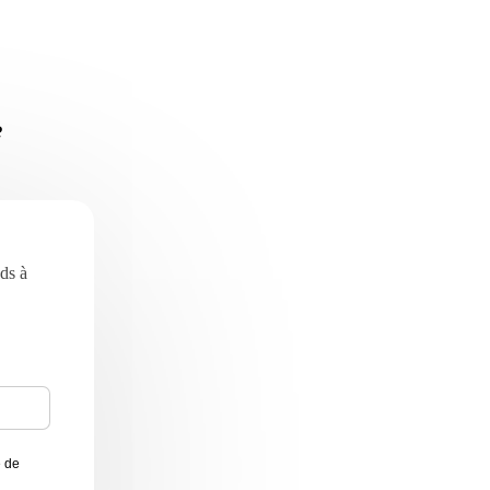
e
ds à
e de