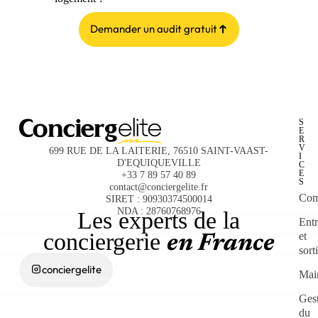
Demander un audit gratuit
S
L
E
I
R
E
V
N
699 RUE DE LA LAITERIE, 76510 SAINT-VAAST-
I
S
D'EQUIQUEVILLE
C
R
E
A
+33 7 89 57 40 89
S
P
contact@conciergelite.fr
I
Com
SIRET : 90930374500014
D
E
NDA : 28760768976
Les experts de la
S
Entr
Serv
conciergerie
et
en France
sort
Dev
conciergelite
part
Mai
F.A
Ges
du