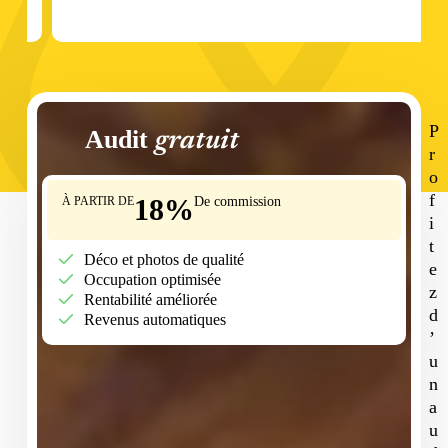
P
Audit
gratuit
r
o
f
18
%
À PARTIR DE
De commission
i
t
Déco et photos de qualité
e
Occupation optimisée
z
Rentabilité améliorée
d
Revenus automatiques
’
u
n
a
u