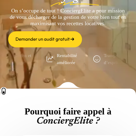
On s’occupe de tout ! ConciergElite a pour mission
de vous décharger de la gestion de votre bien tout en
maximisant vos recettes locatives.
Demander un audit gratuit
 et
Rentabilité
Tranquilité
Entreti
améliorée
d’esprit
ménag
Pourquoi faire appel à
ConciergElite ?