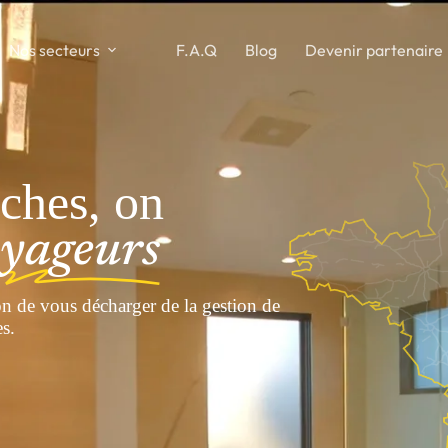
Nos secteurs
F.A.Q
Blog
Devenir partenaire
oches, on
yageurs
on de vous décharger de la gestion de
es.