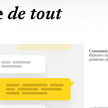
e
de tout
Communica
Réponses rap
problèmes d
Communic