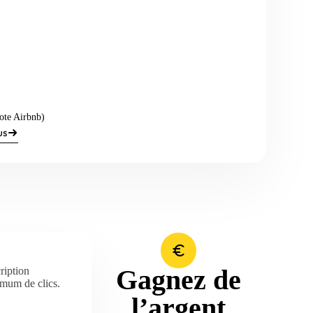
ote Airbnb)
us
Gagnez de
ription
imum de clics.
l’argent